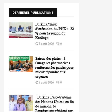
o
r
R
DERNIÈRES PUBLICATIONS
:
C
Burkina/Taux
H
d’exécution du PND : 22
% pour la région du
Kadiogo
5 août 2026
0
Saison des pluies : à
Ouaga les pharmaciens
renforcent les gardes pour
mieux répondre aux
urgences
4 août 2026
0
Burkina Faso–Système
des Nations Unies : en fin
de mission, le
Représentant résident par