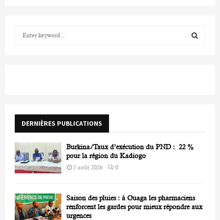
S
e
a
S
r
c
E
h
f
A
o
r
R
DERNIÈRES PUBLICATIONS
:
C
Burkina/Taux d’exécution du PND : 22 %
H
pour la région du Kadiogo
5 août 2026
0
Saison des pluies : à Ouaga les pharmaciens
renforcent les gardes pour mieux répondre aux
urgences