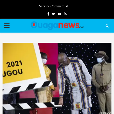
Service Commercial
Facebook
Twitter
Youtube
Rss
PRIMARY
MENU