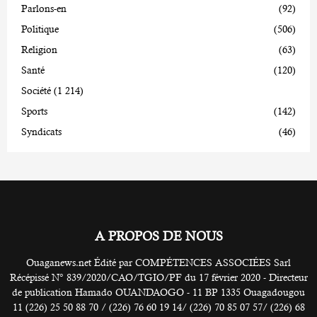
Parlons-en
(92)
Politique
(506)
Religion
(63)
Santé
(120)
Société
(1 214)
Sports
(142)
Syndicats
(46)
A PROPOS DE NOUS
Ouaganews.net Édité par COMPÉTENCES ASSOCIÉES Sarl
Récépissé N° 839/2020/CAO/TGIO/PF du 17 février 2020 - Directeur
de publication Hamado OUANDAOGO - 11 BP 1335 Ouagadougou
11 (226) 25 50 88 70 / (226) 76 60 19 14/ (226) 70 85 07 57/ (226) 68