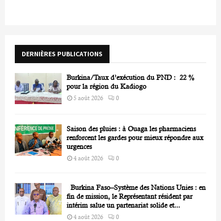
c
E
h
f
A
o
r
R
DERNIÈRES PUBLICATIONS
:
C
Burkina/Taux d’exécution du PND : 22 %
H
pour la région du Kadiogo
5 août 2026
0
Saison des pluies : à Ouaga les pharmaciens
renforcent les gardes pour mieux répondre aux
urgences
4 août 2026
0
Burkina Faso–Système des Nations Unies : en
fin de mission, le Représentant résident par
intérim salue un partenariat solide et...
4 août 2026
0