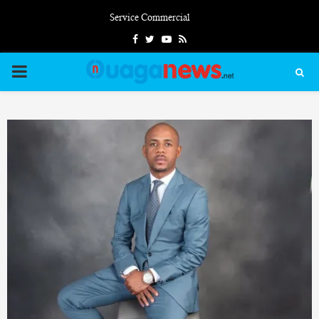
Service Commercial
Facebook
Twitter
Youtube
Rss
PRIMARY
MENU