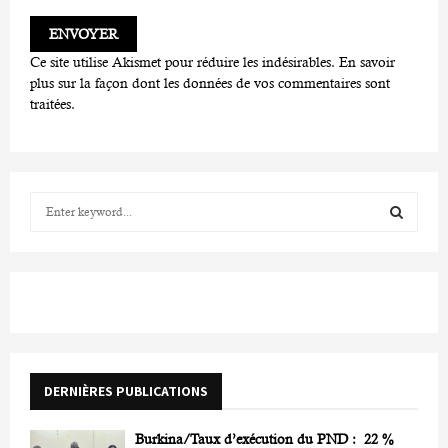
Ce site utilise Akismet pour réduire les indésirables.
En savoir
plus sur la façon dont les données de vos commentaires sont
traitées
.
S
e
a
S
r
c
E
h
f
A
o
r
R
DERNIÈRES PUBLICATIONS
:
C
Burkina/Taux d’exécution du PND : 22 %