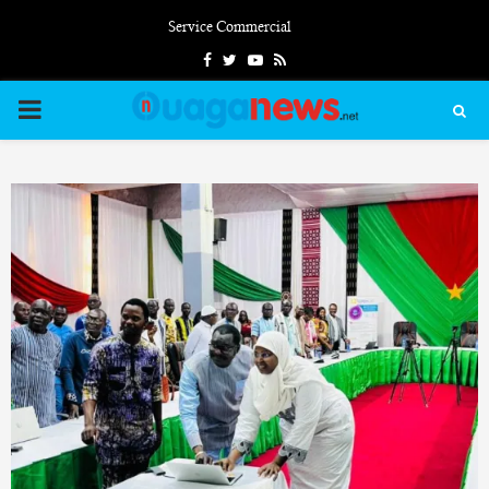
Service Commercial
Facebook
Twitter
Youtube
Rss
PRIMARY
MENU