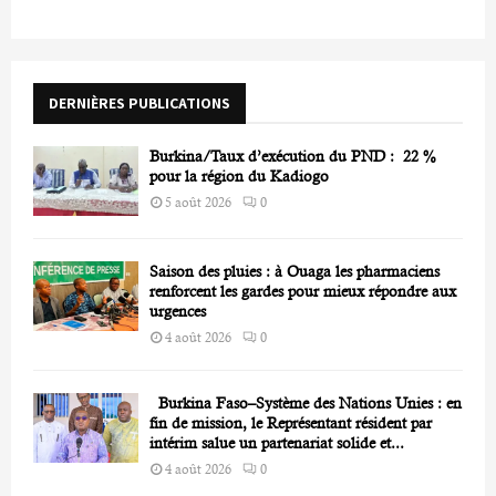
h
f
A
o
r
R
DERNIÈRES PUBLICATIONS
:
C
Burkina/Taux d’exécution du PND : 22 %
H
pour la région du Kadiogo
5 août 2026
0
Saison des pluies : à Ouaga les pharmaciens
renforcent les gardes pour mieux répondre aux
urgences
4 août 2026
0
Burkina Faso–Système des Nations Unies : en
fin de mission, le Représentant résident par
intérim salue un partenariat solide et...
4 août 2026
0