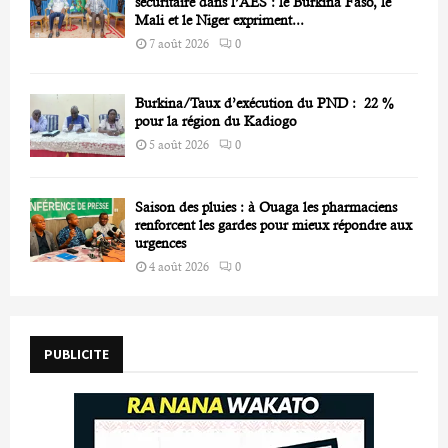
sécuritaire dans l’AES : le Burkina Faso, le
Mali et le Niger expriment...
7 août 2026
0
Burkina/Taux d’exécution du PND : 22 %
pour la région du Kadiogo
5 août 2026
0
Saison des pluies : à Ouaga les pharmaciens
renforcent les gardes pour mieux répondre aux
urgences
4 août 2026
0
PUBLICITE