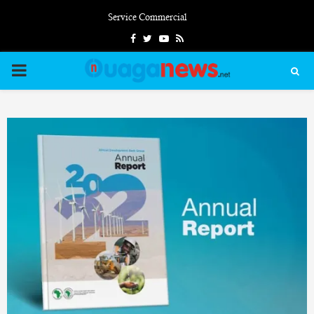
Service Commercial
Facebook
Twitter
Youtube
Rss
PRIMARY
MENU