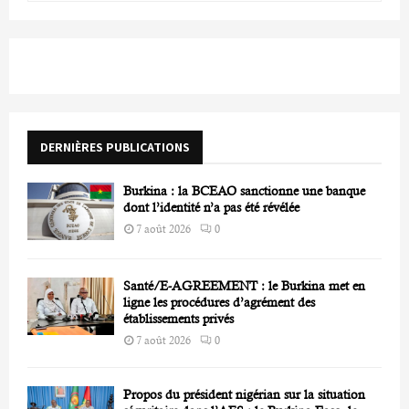
a
S
r
c
E
h
f
A
o
r
R
DERNIÈRES PUBLICATIONS
:
C
Burkina : la BCEAO sanctionne une banque
H
dont l’identité n’a pas été révélée
7 août 2026
0
Santé/E-AGREEMENT : le Burkina met en
ligne les procédures d’agrément des
établissements privés
7 août 2026
0
Propos du président nigérian sur la situation