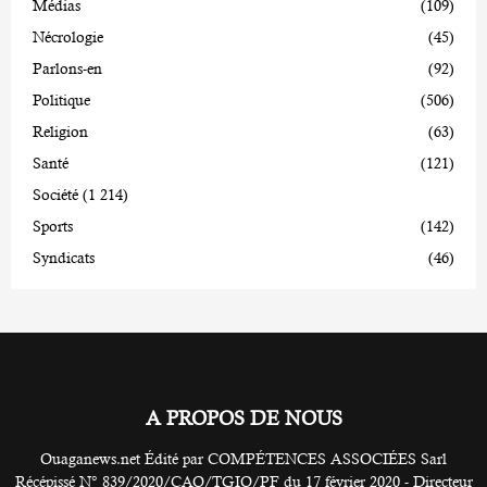
Médias
(109)
Nécrologie
(45)
Parlons-en
(92)
Politique
(506)
Religion
(63)
Santé
(121)
Société
(1 214)
Sports
(142)
Syndicats
(46)
A PROPOS DE NOUS
Ouaganews.net Édité par COMPÉTENCES ASSOCIÉES Sarl
Récépissé N° 839/2020/CAO/TGIO/PF du 17 février 2020 - Directeur