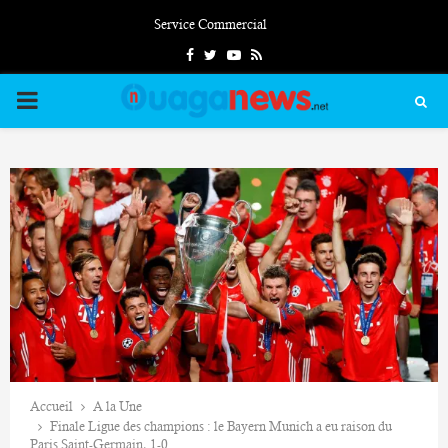
Service Commercial
Facebook
Twitter
Youtube
Rss
PRIMARY
MENU
Accueil
A la Une
Finale Ligue des champions : le Bayern Munich a eu raison du
Paris Saint-Germain, 1-0