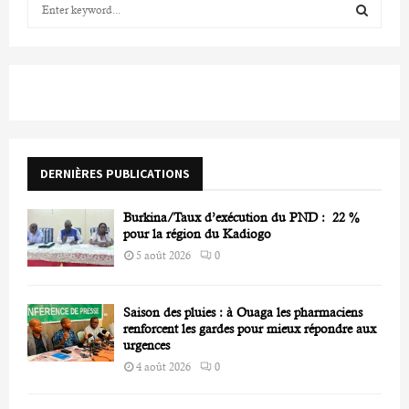
S
e
a
S
r
c
E
h
f
A
o
r
R
DERNIÈRES PUBLICATIONS
:
C
Burkina/Taux d’exécution du PND : 22 %
H
pour la région du Kadiogo
5 août 2026
0
Saison des pluies : à Ouaga les pharmaciens
renforcent les gardes pour mieux répondre aux
urgences
4 août 2026
0