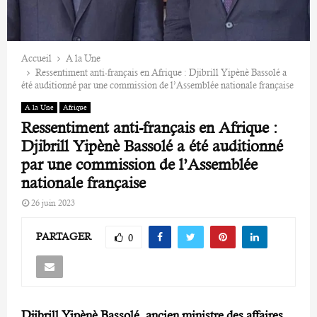
Accueil
A la Une
Ressentiment anti-français en Afrique : Djibrill Yipènè Bassolé a
été auditionné par une commission de l’Assemblée nationale française
A la Une
Afrique
Ressentiment anti-français en Afrique :
Djibrill Yipènè Bassolé a été auditionné
par une commission de l’Assemblée
nationale française
26 juin 2023
PARTAGER
0
Djibrill Yipènè Bassolé, ancien ministre des affaires