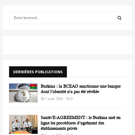
S
e
a
S
r
c
E
h
f
A
o
r
R
DERNIÈRES PUBLICATIONS
:
C
Burkina : la BCEAO sanctionne une banque
H
dont l’identité n’a pas été révélée
7 août 2026
0
Santé/E-AGREEMENT : le Burkina met en
ligne les procédures d’agrément des
établissements privés