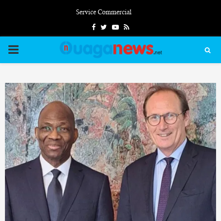
Service Commercial
Facebook
Twitter
Youtube
Rss
PRIMARY
MENU