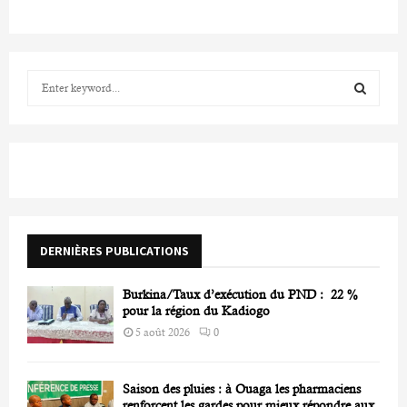
S
e
a
S
r
c
E
h
f
A
o
r
R
DERNIÈRES PUBLICATIONS
:
C
Burkina/Taux d’exécution du PND : 22 %
H
pour la région du Kadiogo
5 août 2026
0
Saison des pluies : à Ouaga les pharmaciens
renforcent les gardes pour mieux répondre aux