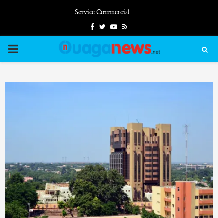
Service Commercial
Facebook
Twitter
Youtube
Rss
PRIMARY
MENU