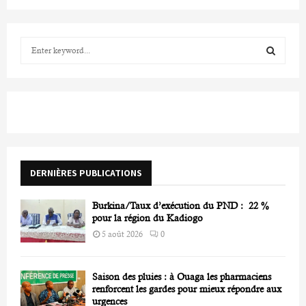
S
e
a
S
r
c
E
h
f
A
o
r
R
DERNIÈRES PUBLICATIONS
:
C
Burkina/Taux d’exécution du PND : 22 %
H
pour la région du Kadiogo
5 août 2026
0
Saison des pluies : à Ouaga les pharmaciens
renforcent les gardes pour mieux répondre aux
urgences