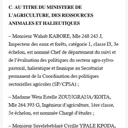
𝐂. 𝐀𝐔 𝐓𝐈𝐓𝐑𝐄 𝐃𝐔 𝐌𝐈𝐍𝐈𝐒𝐓𝐄𝐑𝐄 𝐃𝐄
𝐋’𝐀𝐆𝐑𝐈𝐂𝐔𝐋𝐓𝐔𝐑𝐄, 𝐃𝐄𝐒 𝐑𝐄𝐒𝐒𝐎𝐔𝐑𝐂𝐄𝐒
𝐀𝐍𝐈𝐌𝐀𝐋𝐄𝐒 𝐄𝐓 𝐇𝐀𝐋𝐈𝐄𝐔𝐓𝐈𝐐𝐔𝐄𝐒
– Monsieur Wahab KABORE, Mle 248 245 J,
Inspecteur des eaux et forêts, catégorie 1, classe I3, 3e
échelon, est nommé Chef de département du suivi et
de l’évaluation des politiques du secteur agro-sylvo-
pastoral, halieutique et faunique au Secrétariat
permanent de la Coordination des politiques
sectorielles agricoles (SP/CPSA) ;
– Madame Weta Estelle ZOUNGRANA/KOITA,
Mle 264 393 G, Ingénieur d’agriculture, 1ère classe,
5e échelon, est nommée Chargé d’études ;
– Monsieur Suyelebebâarè Cyrille YPALE KPODA,