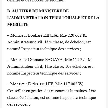
𝐁. 𝐀𝐔 𝐓𝐈𝐓𝐑𝐄 𝐃𝐔 𝐌𝐈𝐍𝐈𝐒𝐓𝐄𝐑𝐄 𝐃𝐄
𝐋’𝐀𝐃𝐌𝐈𝐍𝐈𝐒𝐓𝐑𝐀𝐓𝐈𝐎𝐍 𝐓𝐄𝐑𝐑𝐈𝐓𝐎𝐑𝐈𝐀𝐋𝐄 𝐄𝐓 𝐃𝐄 𝐋𝐀
𝐌𝐎𝐁𝐈𝐋𝐈𝐓𝐄
– Monsieur Boukaré KINDA, Mle 220 662 K,
Administrateur civil, 1ère classe, 8e échelon, est
nommé Inspecteur technique des services ;
– Monsieur Dramane BAGAYA, Mle 111 295 M,
Administrateur civil, 1ère classe, 10e échelon, est
nommé Inspecteur technique des services ;
– Monsieur Ditierissé HIE, Mle 117 002 W,
Conseiller en gestion des ressources humaines, 1ère
classe, 6e échelon, est nommé Inspecteur technique
des services ;