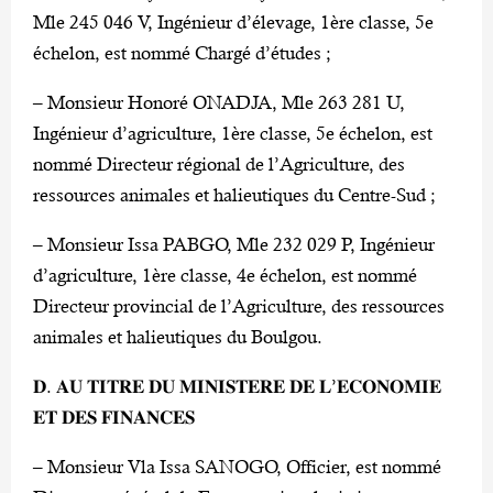
Mle 245 046 V, Ingénieur d’élevage, 1ère classe, 5e
échelon, est nommé Chargé d’études ;
– Monsieur Honoré ONADJA, Mle 263 281 U,
Ingénieur d’agriculture, 1ère classe, 5e échelon, est
nommé Directeur régional de l’Agriculture, des
ressources animales et halieutiques du Centre-Sud ;
– Monsieur Issa PABGO, Mle 232 029 P, Ingénieur
d’agriculture, 1ère classe, 4e échelon, est nommé
Directeur provincial de l’Agriculture, des ressources
animales et halieutiques du Boulgou.
𝐃. 𝐀𝐔 𝐓𝐈𝐓𝐑𝐄 𝐃𝐔 𝐌𝐈𝐍𝐈𝐒𝐓𝐄𝐑𝐄 𝐃𝐄 𝐋’𝐄𝐂𝐎𝐍𝐎𝐌𝐈𝐄
𝐄𝐓 𝐃𝐄𝐒 𝐅𝐈𝐍𝐀𝐍𝐂𝐄𝐒
– Monsieur Vla Issa SANOGO, Officier, est nommé