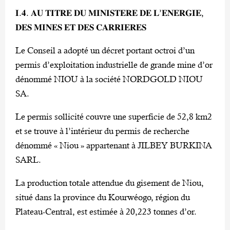
𝐈.𝟒. 𝐀𝐔 𝐓𝐈𝐓𝐑𝐄 𝐃𝐔 𝐌𝐈𝐍𝐈𝐒𝐓𝐄𝐑𝐄 𝐃𝐄 𝐋’𝐄𝐍𝐄𝐑𝐆𝐈𝐄,
𝐃𝐄𝐒 𝐌𝐈𝐍𝐄𝐒 𝐄𝐓 𝐃𝐄𝐒 𝐂𝐀𝐑𝐑𝐈𝐄𝐑𝐄𝐒
Le Conseil a adopté un décret portant octroi d’un
permis d’exploitation industrielle de grande mine d’or
dénommé NIOU à la société NORDGOLD NIOU
SA.
Le permis sollicité couvre une superficie de 52,8 km2
et se trouve à l’intérieur du permis de recherche
dénommé « Niou » appartenant à JILBEY BURKINA
SARL.
La production totale attendue du gisement de Niou,
situé dans la province du Kourwéogo, région du
Plateau-Central, est estimée à 20,223 tonnes d’or.