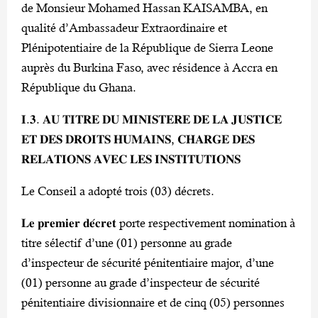
de Monsieur Mohamed Hassan KAISAMBA, en
qualité d’Ambassadeur Extraordinaire et
Plénipotentiaire de la République de Sierra Leone
auprès du Burkina Faso, avec résidence à Accra en
République du Ghana.
𝐈.𝟑. 𝐀𝐔 𝐓𝐈𝐓𝐑𝐄 𝐃𝐔 𝐌𝐈𝐍𝐈𝐒𝐓𝐄𝐑𝐄 𝐃𝐄 𝐋𝐀 𝐉𝐔𝐒𝐓𝐈𝐂𝐄
𝐄𝐓 𝐃𝐄𝐒 𝐃𝐑𝐎𝐈𝐓𝐒 𝐇𝐔𝐌𝐀𝐈𝐍𝐒, 𝐂𝐇𝐀𝐑𝐆𝐄 𝐃𝐄𝐒
𝐑𝐄𝐋𝐀𝐓𝐈𝐎𝐍𝐒 𝐀𝐕𝐄𝐂 𝐋𝐄𝐒 𝐈𝐍𝐒𝐓𝐈𝐓𝐔𝐓𝐈𝐎𝐍𝐒
Le Conseil a adopté trois (03) décrets.
𝐋𝐞 𝐩𝐫𝐞𝐦𝐢𝐞𝐫 𝐝𝐞́𝐜𝐫𝐞𝐭 porte respectivement nomination à
titre sélectif d’une (01) personne au grade
d’inspecteur de sécurité pénitentiaire major, d’une
(01) personne au grade d’inspecteur de sécurité
pénitentiaire divisionnaire et de cinq (05) personnes