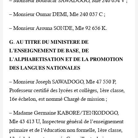
– Monsieur Boubacar SAWADOGO, Mle 240 034 V ;
– Monsieur Oumar DEMI, Mle 240 037 C ;
– Monsieur Arouna SONDE, Mle 92 656 K.
𝐆. 𝐀𝐔 𝐓𝐈𝐓𝐑𝐄 𝐃𝐔 𝐌𝐈𝐍𝐈𝐒𝐓𝐄𝐑𝐄 𝐃𝐄
𝐋’𝐄𝐍𝐒𝐄𝐈𝐆𝐍𝐄𝐌𝐄𝐍𝐓 𝐃𝐄 𝐁𝐀𝐒𝐄, 𝐃𝐄
𝐋’𝐀𝐋𝐏𝐇𝐀𝐁𝐄𝐓𝐈𝐒𝐀𝐓𝐈𝐎𝐍 𝐄𝐓 𝐃𝐄 𝐋𝐀 𝐏𝐑𝐎𝐌𝐎𝐓𝐈𝐎𝐍
𝐃𝐄𝐒 𝐋𝐀𝐍𝐆𝐔𝐄𝐒 𝐍𝐀𝐓𝐈𝐎𝐍𝐀𝐋𝐄𝐒
– Monsieur Joseph SAWADOGO, Mle 47 550 P,
Professeur certifié des lycées et collèges, 1ère classe,
16e échelon, est nommé Chargé de mission ;
– Madame Germaine KABORE/TENKODOGO,
Mle 43 413 U, Inspecteur général de l’enseignement
primaire et de l’éducation non formelle, 1ère classe,