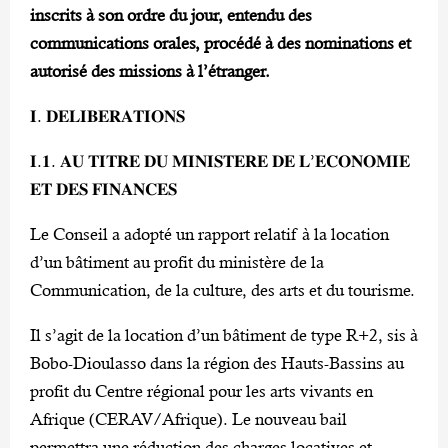
inscrits à son ordre du jour, entendu des
communications orales, procédé à des nominations et
autorisé des missions à l’étranger.
𝐈. 𝐃𝐄𝐋𝐈𝐁𝐄𝐑𝐀𝐓𝐈𝐎𝐍𝐒
𝐈.𝟏. 𝐀𝐔 𝐓𝐈𝐓𝐑𝐄 𝐃𝐔 𝐌𝐈𝐍𝐈𝐒𝐓𝐄𝐑𝐄 𝐃𝐄 𝐋’𝐄𝐂𝐎𝐍𝐎𝐌𝐈𝐄
𝐄𝐓 𝐃𝐄𝐒 𝐅𝐈𝐍𝐀𝐍𝐂𝐄𝐒
Le Conseil a adopté un rapport relatif à la location
d’un bâtiment au profit du ministère de la
Communication, de la culture, des arts et du tourisme.
Il s’agit de la location d’un bâtiment de type R+2, sis à
Bobo-Dioulasso dans la région des Hauts-Bassins au
profit du Centre régional pour les arts vivants en
Afrique (CERAV/Afrique). Le nouveau bail
permettra une réduction des charges locatives et