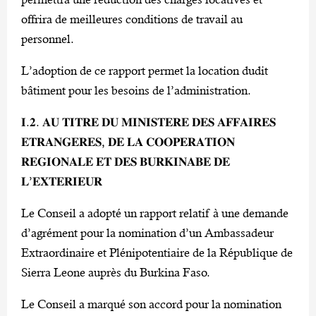
offrira de meilleures conditions de travail au
personnel.
L’adoption de ce rapport permet la location dudit
bâtiment pour les besoins de l’administration.
𝐈.𝟐. 𝐀𝐔 𝐓𝐈𝐓𝐑𝐄 𝐃𝐔 𝐌𝐈𝐍𝐈𝐒𝐓𝐄𝐑𝐄 𝐃𝐄𝐒 𝐀𝐅𝐅𝐀𝐈𝐑𝐄𝐒
𝐄𝐓𝐑𝐀𝐍𝐆𝐄𝐑𝐄𝐒, 𝐃𝐄 𝐋𝐀 𝐂𝐎𝐎𝐏𝐄𝐑𝐀𝐓𝐈𝐎𝐍
𝐑𝐄𝐆𝐈𝐎𝐍𝐀𝐋𝐄 𝐄𝐓 𝐃𝐄𝐒 𝐁𝐔𝐑𝐊𝐈𝐍𝐀𝐁𝐄 𝐃𝐄
𝐋’𝐄𝐗𝐓𝐄𝐑𝐈𝐄𝐔𝐑
Le Conseil a adopté un rapport relatif à une demande
d’agrément pour la nomination d’un Ambassadeur
Extraordinaire et Plénipotentiaire de la République de
Sierra Leone auprès du Burkina Faso.
Le Conseil a marqué son accord pour la nomination