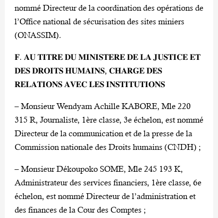
nommé Directeur de la coordination des opérations de
l’Office national de sécurisation des sites miniers
(ONASSIM).
𝐅. 𝐀𝐔 𝐓𝐈𝐓𝐑𝐄 𝐃𝐔 𝐌𝐈𝐍𝐈𝐒𝐓𝐄𝐑𝐄 𝐃𝐄 𝐋𝐀 𝐉𝐔𝐒𝐓𝐈𝐂𝐄 𝐄𝐓
𝐃𝐄𝐒 𝐃𝐑𝐎𝐈𝐓𝐒 𝐇𝐔𝐌𝐀𝐈𝐍𝐒, 𝐂𝐇𝐀𝐑𝐆𝐄 𝐃𝐄𝐒
𝐑𝐄𝐋𝐀𝐓𝐈𝐎𝐍𝐒 𝐀𝐕𝐄𝐂 𝐋𝐄𝐒 𝐈𝐍𝐒𝐓𝐈𝐓𝐔𝐓𝐈𝐎𝐍𝐒
– Monsieur Wendyam Achille KABORE, Mle 220
315 R, Journaliste, 1ère classe, 3e échelon, est nommé
Directeur de la communication et de la presse de la
Commission nationale des Droits humains (CNDH) ;
– Monsieur Dékoupoko SOME, Mle 245 193 K,
Administrateur des services financiers, 1ère classe, 6e
échelon, est nommé Directeur de l’administration et
des finances de la Cour des Comptes ;