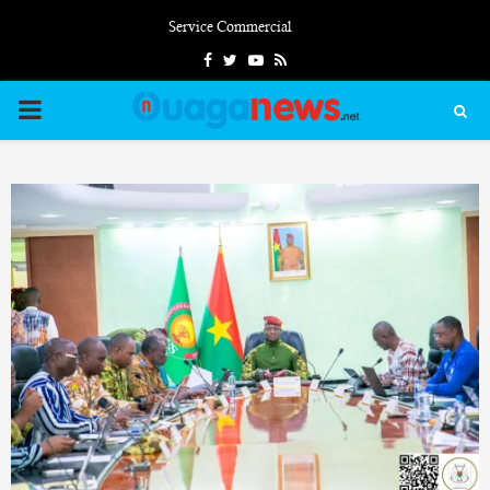
Service Commercial
Facebook
Twitter
Youtube
Rss
PRIMARY
MENU