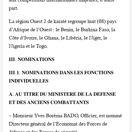
part.
La région Ouest 2 de karaté regroupe huit (08) pays
d’Afrique de l’Ouest : le Benin, le Burkina Faso, la
Côte d’Ivoire, le Ghana, le Libéria, le Niger, le
Nigeria et le Togo.
𝐈𝐈𝐈. 𝐍𝐎𝐌𝐈𝐍𝐀𝐓𝐈𝐎𝐍𝐒
𝐈𝐈𝐈.𝟏. 𝐍𝐎𝐌𝐈𝐍𝐀𝐓𝐈𝐎𝐍𝐒 𝐃𝐀𝐍𝐒 𝐋𝐄𝐒 𝐅𝐎𝐍𝐂𝐓𝐈𝐎𝐍𝐒
𝐈𝐍𝐃𝐈𝐕𝐈𝐃𝐔𝐄𝐋𝐋𝐄𝐒
𝐀. 𝐀𝐔 𝐓𝐈𝐓𝐑𝐄 𝐃𝐔 𝐌𝐈𝐍𝐈𝐒𝐓𝐄𝐑𝐄 𝐃𝐄 𝐋𝐀 𝐃𝐄𝐅𝐄𝐍𝐒𝐄
𝐄𝐓 𝐃𝐄𝐒 𝐀𝐍𝐂𝐈𝐄𝐍𝐒 𝐂𝐎𝐌𝐁𝐀𝐓𝐓𝐀𝐍𝐓𝐒
– Monsieur Yves Borèma BADO, Officier, est nommé
Directeur général de l’Economat des Forces de
défense et des Forces de sécurité.