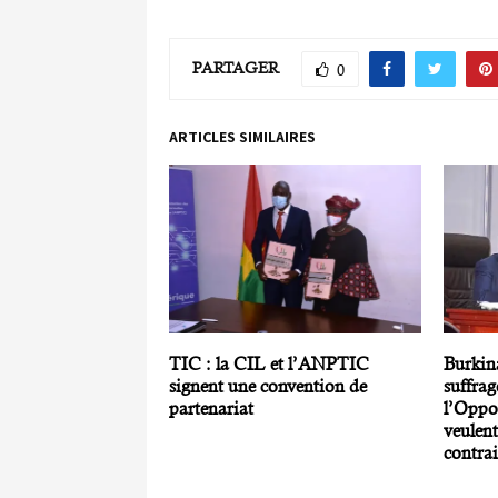
PARTAGER
0
ARTICLES SIMILAIRES
TIC : la CIL et l’ANPTIC
Burkin
signent une convention de
suffrag
partenariat
l’Oppos
veulent
contrai