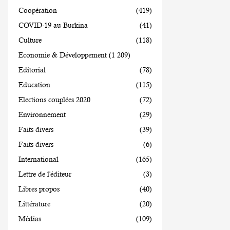
Coopération
(419)
COVID-19 au Burkina
(41)
Culture
(118)
Economie & Développement
(1 209)
Editorial
(78)
Education
(115)
Elections couplées 2020
(72)
Environnement
(29)
Faits divers
(39)
Faits divers
(6)
International
(165)
Lettre de l'éditeur
(3)
Libres propos
(40)
Littérature
(20)
Médias
(109)