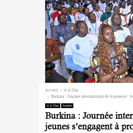
Accueil
A la Une
‎Burkina : Journée internationale de la jeunesse : 
A la Une
Société
‎Burkina : Journée inter
jeunes s’engagent à pro