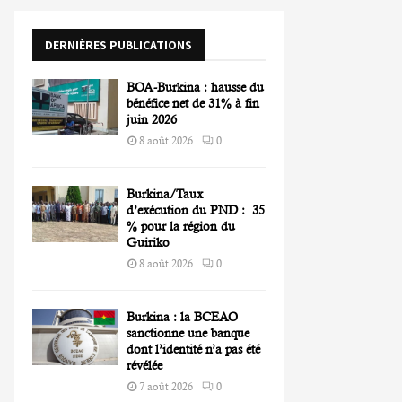
o
r
R
DERNIÈRES PUBLICATIONS
:
C
BOA-Burkina : hausse du
H
bénéfice net de 31% à fin
juin 2026
8 août 2026
0
Burkina/Taux
d’exécution du PND : 35
% pour la région du
Guiriko
8 août 2026
0
Burkina : la BCEAO
sanctionne une banque
dont l’identité n’a pas été
révélée
7 août 2026
0