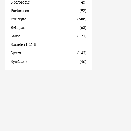
Nécrologie
(45)
Parlons-en
(92)
Politique
(506)
Religion
(63)
Santé
(121)
Société
(1 214)
Sports
(142)
Syndicats
(46)