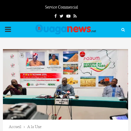
Service Commercial
Facebook
Twitter
Youtube
Rss
PRIMARY
MENU
Accueil
A la Une