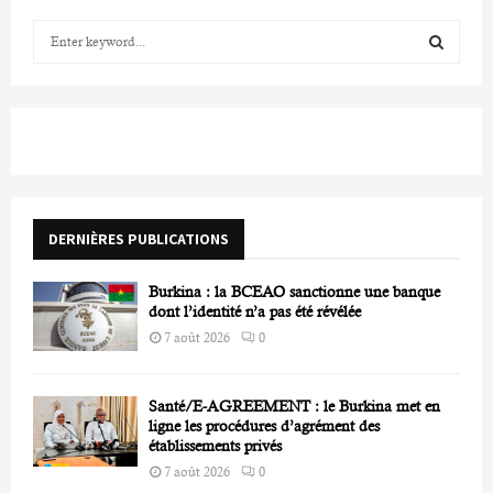
S
e
a
S
r
c
E
h
f
A
o
r
R
DERNIÈRES PUBLICATIONS
:
C
Burkina : la BCEAO sanctionne une banque
H
dont l’identité n’a pas été révélée
7 août 2026
0
Santé/E-AGREEMENT : le Burkina met en
ligne les procédures d’agrément des
établissements privés
7 août 2026
0