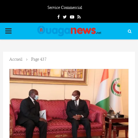
Service Commercial
Facebook
Twitter
Youtube
Rss
PRIMARY
MENU
Accueil
Page 437