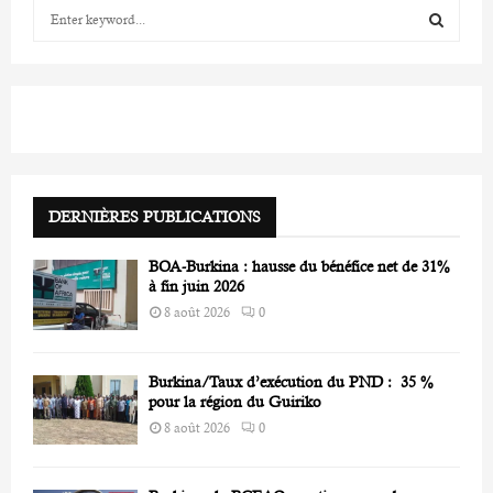
S
e
a
S
r
c
E
h
f
A
o
r
R
:
DERNIÈRES PUBLICATIONS
C
BOA-Burkina : hausse du bénéfice net de 31%
H
à fin juin 2026
8 août 2026
0
Burkina/Taux d’exécution du PND : 35 %
pour la région du Guiriko
8 août 2026
0