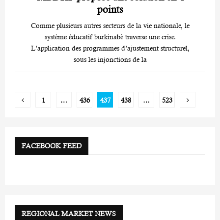
points
Comme plusieurs autres secteurs de la vie nationale, le
système éducatif burkinabè traverse une crise.
L’application des programmes d’ajustement structurel,
sous les injonctions de la
Pagination
1
…
436
437
438
…
523
des
publications
FACEBOOK FEED
REGIONAL MARKET NEWS