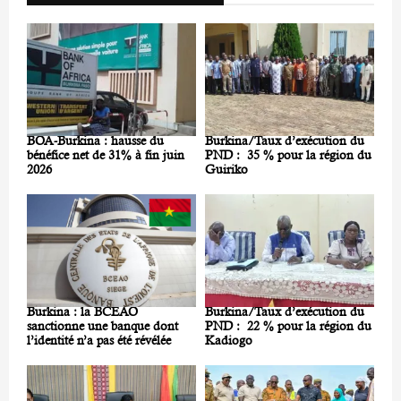
BOA-Burkina : hausse du
Burkina/Taux d’exécution du
bénéfice net de 31% à fin juin
PND : 35 % pour la région du
2026
Guiriko
Burkina : la BCEAO
Burkina/Taux d’exécution du
sanctionne une banque dont
PND : 22 % pour la région du
l’identité n’a pas été révélée
Kadiogo