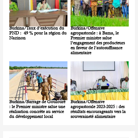
Burkina/Taux d’exécution du
Burkina/Offensive
PND : 49 % pour la région du
agropastorale : à Bama, le
Nazinon
Premier ministre salue
l’engagement des producteurs
en faveur de l’autosuffisance
alimentaire
Burkina/Barrage de Goulouré
Burkina/Offensive
: le Premier ministre salue une
agropastorale 2023-2025 : des
réalisation concrète au service
résultats encourageants vers la
du développement local
souveraineté alimentaire