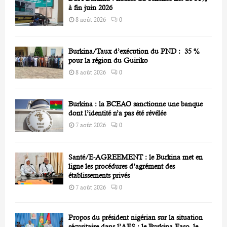
H
à fin juin 2026
8 août 2026
0
Burkina/Taux d’exécution du PND : 35 %
pour la région du Guiriko
8 août 2026
0
Burkina : la BCEAO sanctionne une banque
dont l’identité n’a pas été révélée
7 août 2026
0
Santé/E-AGREEMENT : le Burkina met en
ligne les procédures d’agrément des
établissements privés
7 août 2026
0
Propos du président nigérian sur la situation
sécuritaire dans l’AES : le Burkina Faso, le