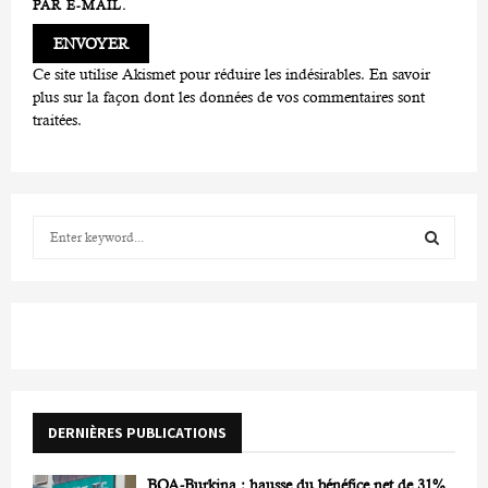
PAR E-MAIL.
Ce site utilise Akismet pour réduire les indésirables.
En savoir
plus sur la façon dont les données de vos commentaires sont
traitées
.
S
e
a
S
r
c
E
h
f
A
o
r
R
DERNIÈRES PUBLICATIONS
:
C
BOA-Burkina : hausse du bénéfice net de 31%