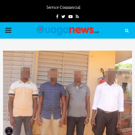
Service Commercial
Facebook
Twitter
Youtube
Rss
PRIMARY
MENU