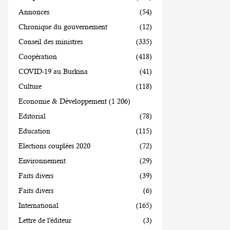
Annonces
(54)
Chronique du gouvernement
(12)
Conseil des ministres
(335)
Coopération
(418)
COVID-19 au Burkina
(41)
Culture
(118)
Economie & Développement
(1 206)
Editorial
(78)
Education
(115)
Elections couplées 2020
(72)
Environnement
(29)
Faits divers
(39)
Faits divers
(6)
International
(165)
Lettre de l'éditeur
(3)