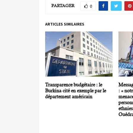
PARTAGER
0
ARTICLES SIMILAIRES
Transparence budgétaire : le
Message
Burkina cité en exemple par le
: « no
département américain
menace 
personn
ethnies
Ouédr