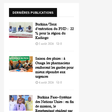
o
r
R
DERNIÈRES PUBLICATIONS
:
C
Burkina/Taux
H
d’exécution du PND : 22
% pour la région du
Kadiogo
5 août 2026
0
Saison des pluies : à
Ouaga les pharmaciens
renforcent les gardes pour
mieux répondre aux
urgences
4 août 2026
0
Burkina Faso–Système
des Nations Unies : en fin
de mission, le
Représentant résident par