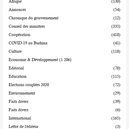
Afrique
(130)
Annonces
(54)
Chronique du gouvernement
(12)
Conseil des ministres
(335)
Coopération
(418)
COVID-19 au Burkina
(41)
Culture
(118)
Economie & Développement
(1 206)
Editorial
(78)
Education
(115)
Elections couplées 2020
(72)
Environnement
(29)
Faits divers
(39)
Faits divers
(6)
International
(165)
Lettre de l'éditeur
(3)