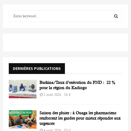
S
e
a
S
r
c
E
h
f
A
o
r
R
DERNIÈRES PUBLICATIONS
:
C
Burkina/Taux d’exécution du PND : 22 %
H
pour la région du Kadiogo
5 août 2026
0
Saison des pluies : à Ouaga les pharmaciens
renforcent les gardes pour mieux répondre aux
urgences
4 août 2026
0