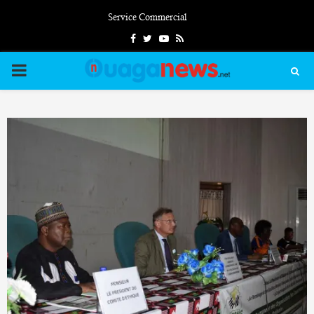
Service Commercial
Facebook
Twitter
Youtube
Rss
PRIMARY
MENU