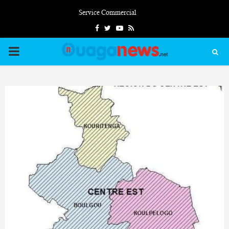
Service Commercial
Facebook
Twitter
Youtube
Rss
PRIMARY
MENU