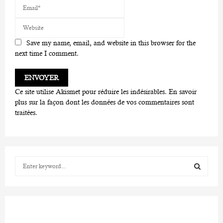
Save my name, email, and website in this browser for the
next time I comment.
Ce site utilise Akismet pour réduire les indésirables.
En savoir
plus sur la façon dont les données de vos commentaires sont
traitées
.
S
e
a
S
r
c
E
h