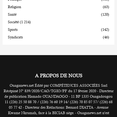
Religion
(63)
Santé
(120)
Société
(1 214)
Sports
(142)
Syndicats
(46)
A PROPOS DE NOUS
Ouaganews.net Édité par COMPÉTENCES ASSOCIÉES Sarl
Récépissé N° 839/2020/CAO/TGIO/PF du 17 février 2020 - Directeur
de publication Hamado OUANDAOGO - 11 BP 1335 Ouagadougou
11 (226) 25 50 88 70 / (226) 76 60 19 14/ (226) 70 85 07 57/ (226) 68
05 77 42 - Directeur des Rédactions: Bernard DIATTA - Avenue
Kwame Nkrumah, face à la BICIAB siège. - Ouaganews.net n’est