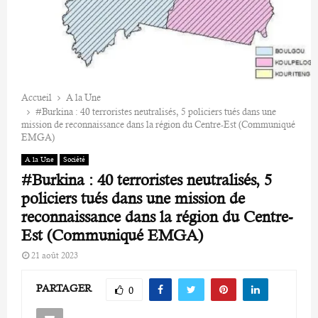
Accueil
A la Une
#Burkina : 40 terroristes neutralisés, 5 policiers tués dans une
mission de reconnaissance dans la région du Centre-Est (Communiqué
EMGA)
A la Une
Société
#Burkina : 40 terroristes neutralisés, 5
policiers tués dans une mission de
reconnaissance dans la région du Centre-
Est (Communiqué EMGA)
21 août 2023
PARTAGER
0