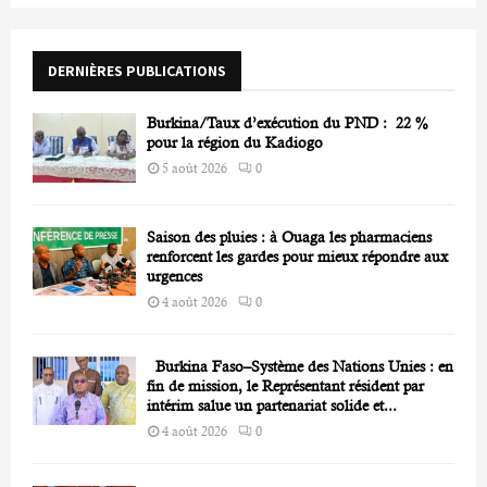
f
A
o
r
R
DERNIÈRES PUBLICATIONS
:
C
Burkina/Taux d’exécution du PND : 22 %
H
pour la région du Kadiogo
5 août 2026
0
Saison des pluies : à Ouaga les pharmaciens
renforcent les gardes pour mieux répondre aux
urgences
4 août 2026
0
Burkina Faso–Système des Nations Unies : en
fin de mission, le Représentant résident par
intérim salue un partenariat solide et...
4 août 2026
0