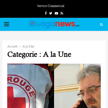
Service Commercial
Facebook
Twitter
Youtube
Rss
PRIMARY
MENU
Accueil
A la Une
Categorie : A la Une