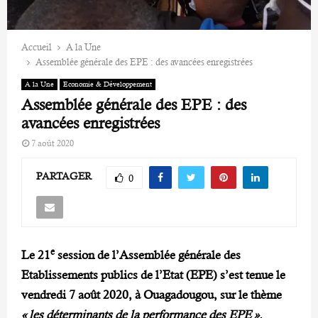
Accueil
A la Une
Assemblée générale des EPE : des avancées enregistrées
A la Une
Economie & Développement
Assemblée générale des EPE : des
avancées enregistrées
7 août 2020
PARTAGER
0
e
Le 21
session de l’Assemblée générale des
Etablissements publics de l’Etat (EPE) s’est tenue le
vendredi 7 août 2020, à Ouagadougou, sur le thème
« les déterminants de la performance des EPE ».