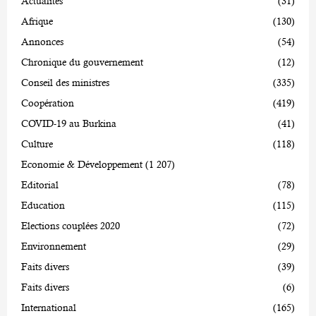
Actualités
(31)
Afrique
(130)
Annonces
(54)
Chronique du gouvernement
(12)
Conseil des ministres
(335)
Coopération
(419)
COVID-19 au Burkina
(41)
Culture
(118)
Economie & Développement
(1 207)
Editorial
(78)
Education
(115)
Elections couplées 2020
(72)
Environnement
(29)
Faits divers
(39)
Faits divers
(6)
International
(165)