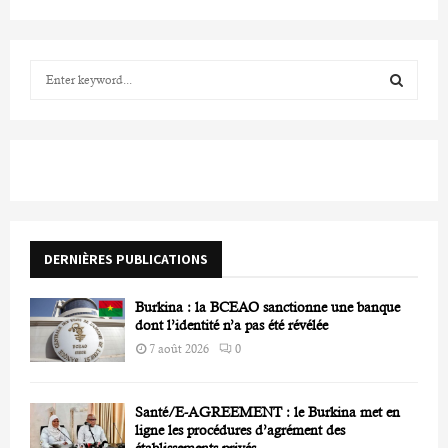
S
e
a
S
r
c
E
h
f
A
o
r
R
DERNIÈRES PUBLICATIONS
:
C
Burkina : la BCEAO sanctionne une banque
H
dont l’identité n’a pas été révélée
7 août 2026
0
Santé/E-AGREEMENT : le Burkina met en
ligne les procédures d’agrément des
établissements privés