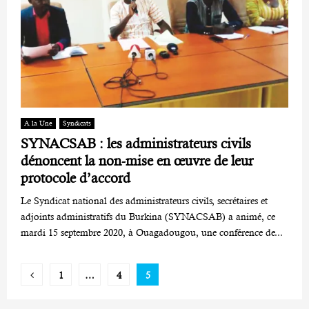
A la Une
Syndicats
SYNACSAB : les administrateurs civils
dénoncent la non-mise en œuvre de leur
protocole d’accord
Le Syndicat national des administrateurs civils, secrétaires et
adjoints administratifs du Burkina (SYNACSAB) a animé, ce
mardi 15 septembre 2020, à Ouagadougou, une conférence de...
Pagination
1
…
4
5
des