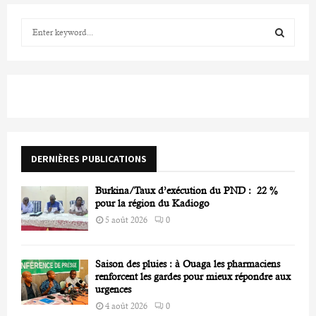
publications
S
e
a
S
r
c
E
h
f
A
o
r
R
DERNIÈRES PUBLICATIONS
:
C
Burkina/Taux d’exécution du PND : 22 %
H
pour la région du Kadiogo
5 août 2026
0
Saison des pluies : à Ouaga les pharmaciens
renforcent les gardes pour mieux répondre aux
urgences
4 août 2026
0