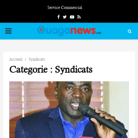
Service Commercial
Facebook
Twitter
Youtube
Rss
PRIMARY
MENU
Accueil
Syndicats
Categorie : Syndicats