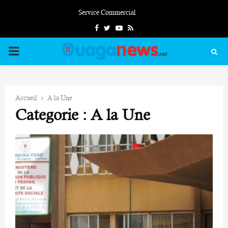
Service Commercial
Facebook
Twitter
Youtube
Rss
PRIMARY
MENU
Accueil
A la Une
Categorie : A la Une