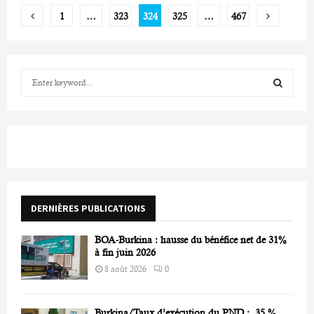
Pagination
1
…
323
324
325
…
467
des
publications
S
e
a
S
r
c
E
h
f
A
o
r
R
DERNIÈRES PUBLICATIONS
:
C
BOA-Burkina : hausse du bénéfice net de 31%
H
à fin juin 2026
8 août 2026
0
Burkina/Taux d’exécution du PND : 35 %