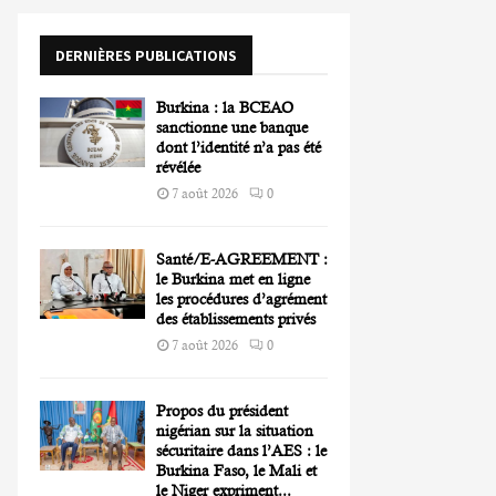
o
r
R
DERNIÈRES PUBLICATIONS
:
C
Burkina : la BCEAO
H
sanctionne une banque
dont l’identité n’a pas été
révélée
7 août 2026
0
Santé/E-AGREEMENT :
le Burkina met en ligne
les procédures d’agrément
des établissements privés
7 août 2026
0
Propos du président
nigérian sur la situation
sécuritaire dans l’AES : le
Burkina Faso, le Mali et
le Niger expriment...