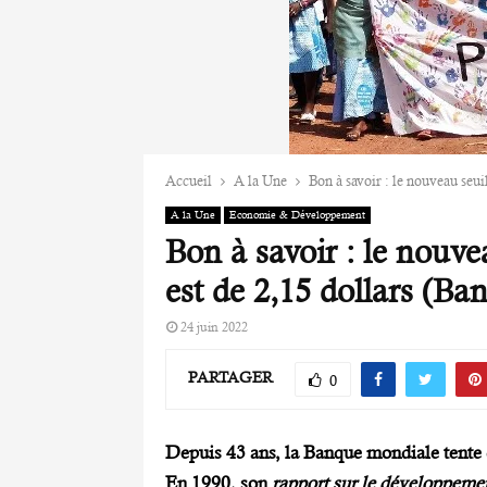
Accueil
A la Une
Bon à savoir : le nouveau seui
A la Une
Economie & Développement
Bon à savoir : le nouve
est de 2,15 dollars (B
24 juin 2022
PARTAGER
0
Depuis 43 ans, la Banque mondiale tente 
En 1990, son
rapport sur le développeme