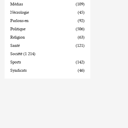
Médias
(109)
Nécrologie
(45)
Parlons-en
(92)
Politique
(506)
Religion
(63)
Santé
(121)
Société
(1 214)
Sports
(142)
Syndicats
(46)