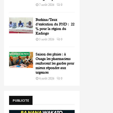
7 août 2026
0
Burkina/Taux
d’exécution du PND : 22
% pour la région du
Kadiogo
5 août 2026
0
Saison des pluies : à
Ouaga les pharmaciens
renforcent les gardes pour
mieux répondre aux
urgences
4 août 2026
0
PUBLICITE