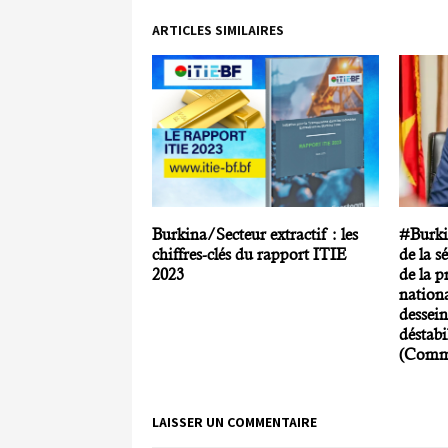
ARTICLES SIMILAIRES
Burkina/Secteur extractif : les
#Burkin
chiffres-clés du rapport ITIE
de la s
2023
de la p
nationa
dessein
déstabi
(Comm
LAISSER UN COMMENTAIRE