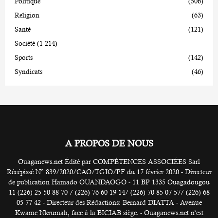
Politique
(506)
Religion
(63)
Santé
(121)
Société
(1 214)
Sports
(142)
Syndicats
(46)
A PROPOS DE NOUS
Ouaganews.net Édité par COMPÉTENCES ASSOCIÉES Sarl
Récépissé N° 839/2020/CAO/TGIO/PF du 17 février 2020 - Directeur
de publication Hamado OUANDAOGO - 11 BP 1335 Ouagadougou
11 (226) 25 50 88 70 / (226) 76 60 19 14/ (226) 70 85 07 57/ (226) 68
05 77 42 - Directeur des Rédactions: Bernard DIATTA - Avenue
Kwame Nkrumah, face à la BICIAB siège. - Ouaganews.net n’est