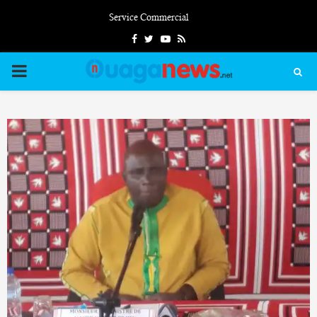
Service Commercial
Facebook
Twitter
Youtube
Rss
PRIMARY
MENU