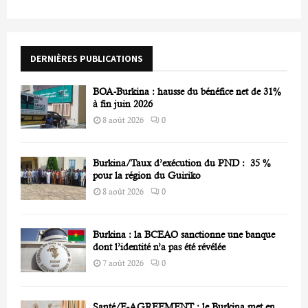
h
f
A
o
r
R
DERNIÈRES PUBLICATIONS
:
C
BOA-Burkina : hausse du bénéfice net de 31%
H
à fin juin 2026
8 août 2026
0
Burkina/Taux d’exécution du PND : 35 %
pour la région du Guiriko
8 août 2026
0
Burkina : la BCEAO sanctionne une banque
dont l’identité n’a pas été révélée
7 août 2026
0
Santé/E-AGREEMENT : le Burkina met en