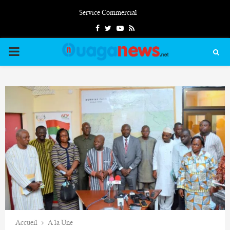
Service Commercial
Facebook
Twitter
Youtube
Rss
PRIMARY
MENU
Accueil
A la Une