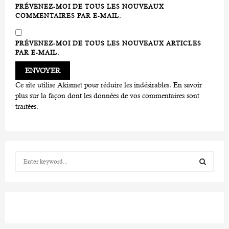
PRÉVENEZ-MOI DE TOUS LES NOUVEAUX
COMMENTAIRES PAR E-MAIL.
PRÉVENEZ-MOI DE TOUS LES NOUVEAUX ARTICLES
PAR E-MAIL.
Ce site utilise Akismet pour réduire les indésirables.
En savoir
plus sur la façon dont les données de vos commentaires sont
traitées
.
S
e
a
S
r
c
E
h
f
A