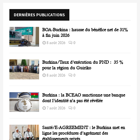
o
r
R
DERNIÈRES PUBLICATIONS
:
C
BOA-Burkina : hausse du bénéfice net de 31%
H
à fin juin 2026
8 août 2026
0
Burkina/Taux d’exécution du PND : 35 %
pour la région du Guiriko
8 août 2026
0
Burkina : la BCEAO sanctionne une banque
dont l’identité n’a pas été révélée
7 août 2026
0
Santé/E-AGREEMENT : le Burkina met en
ligne les procédures d’agrément des
établissements privés