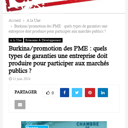
Accueil
A la Une
Burkina/promotion des PME : quels types de garanties une
entreprise doit produire pour participer aux marchés publics ?
A la Une
Economie & Développement
Burkina/promotion des PME : quels
types de garanties une entreprise doit
produire pour participer aux marchés
publics ?
11 juin 2024
PARTAGER
0