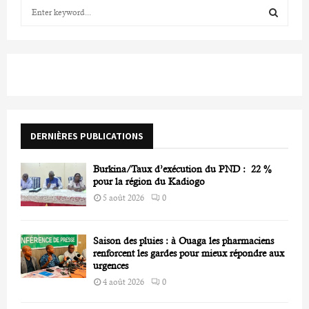
S
e
a
S
r
c
E
h
f
A
o
r
R
DERNIÈRES PUBLICATIONS
:
C
Burkina/Taux d’exécution du PND : 22 %
H
pour la région du Kadiogo
5 août 2026
0
Saison des pluies : à Ouaga les pharmaciens
renforcent les gardes pour mieux répondre aux
urgences
4 août 2026
0