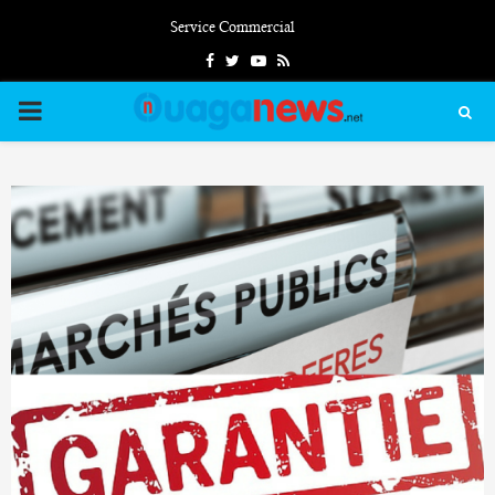
Service Commercial
Facebook
Twitter
Youtube
Rss
PRIMARY
MENU