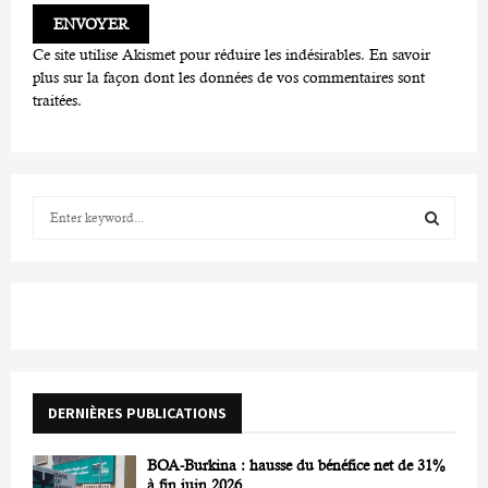
Ce site utilise Akismet pour réduire les indésirables.
En savoir
plus sur la façon dont les données de vos commentaires sont
traitées
.
S
e
a
S
r
c
E
h
f
A
o
r
R
DERNIÈRES PUBLICATIONS
:
C
BOA-Burkina : hausse du bénéfice net de 31%
H
à fin juin 2026