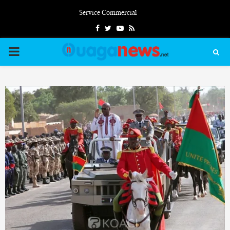
Service Commercial
Facebook
Twitter
Youtube
Rss
PRIMARY
MENU