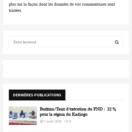
plus sur la façon dont les données de vos commentaires sont
traitées
.
S
e
a
S
r
c
E
h
f
A
o
r
R
DERNIÈRES PUBLICATIONS
:
C
Burkina/Taux d’exécution du PND : 22 %
H
pour la région du Kadiogo
5 août 2026
0