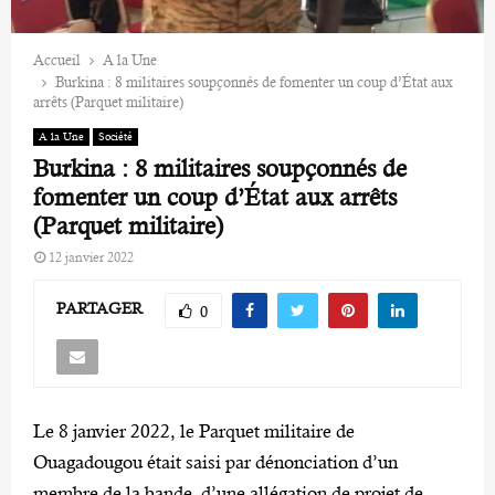
Accueil
A la Une
Burkina : 8 militaires soupçonnés de fomenter un coup d’État aux
arrêts (Parquet militaire)
A la Une
Société
Burkina : 8 militaires soupçonnés de
fomenter un coup d’État aux arrêts
(Parquet militaire)
12 janvier 2022
PARTAGER
0
Le 8 janvier 2022, le Parquet militaire de
Ouagadougou était saisi par dénonciation d’un
membre de la bande, d’une allégation de projet de