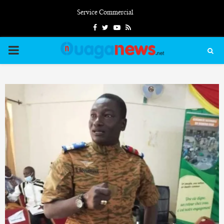
Service Commercial
Facebook
Twitter
Youtube
Rss
PRIMARY
MENU