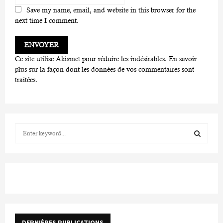
Save my name, email, and website in this browser for the
next time I comment.
Ce site utilise Akismet pour réduire les indésirables.
En savoir
plus sur la façon dont les données de vos commentaires sont
traitées
.
S
e
a
S
r
c
E
h
f
A
o
r
R
DERNIÈRES PUBLICATIONS
: