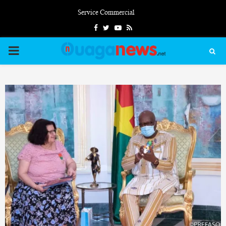
Service Commercial
Facebook
Twitter
Youtube
Rss
PRIMARY
MENU