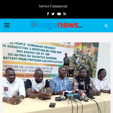
Service Commercial
Facebook
Twitter
Youtube
Rss
PRIMARY
MENU