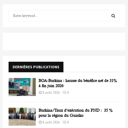
S
e
a
S
r
c
E
h
f
A
o
r
R
DERNIÈRES PUBLICATIONS
:
C
BOA-Burkina : hausse du bénéfice net de 31%
H
à fin juin 2026
8 août 2026
0
Burkina/Taux d’exécution du PND : 35 %
pour la région du Guiriko
8 août 2026
0