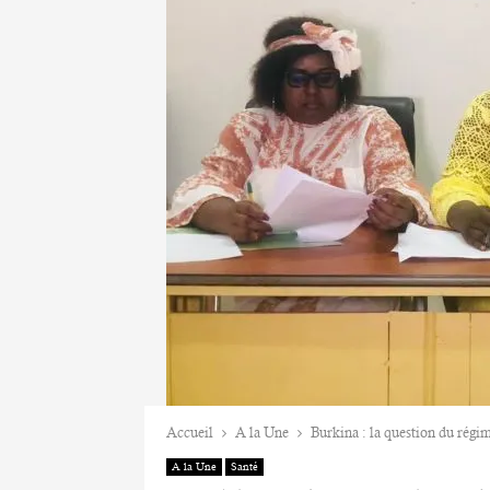
Accueil
A la Une
Burkina : la question du régi
A la Une
Santé