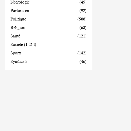
Nécrologie
(45)
Parlons-en
(92)
Politique
(506)
Religion
(63)
Santé
(121)
Société
(1 214)
Sports
(142)
Syndicats
(46)