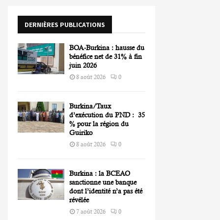
o
r
R
DERNIÈRES PUBLICATIONS
:
C
BOA-Burkina : hausse du
H
bénéfice net de 31% à fin
juin 2026
8 août 2026
0
Burkina/Taux
d’exécution du PND : 35
% pour la région du
Guiriko
8 août 2026
0
Burkina : la BCEAO
sanctionne une banque
dont l’identité n’a pas été
révélée
7 août 2026
0