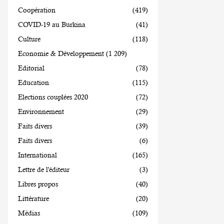
Coopération
(419)
COVID-19 au Burkina
(41)
Culture
(118)
Economie & Développement
(1 209)
Editorial
(78)
Education
(115)
Elections couplées 2020
(72)
Environnement
(29)
Faits divers
(39)
Faits divers
(6)
International
(165)
Lettre de l'éditeur
(3)
Libres propos
(40)
Littérature
(20)
Médias
(109)