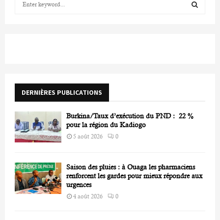
e
a
S
r
c
E
h
f
A
o
r
R
DERNIÈRES PUBLICATIONS
:
C
Burkina/Taux d’exécution du PND : 22 %
H
pour la région du Kadiogo
5 août 2026
0
Saison des pluies : à Ouaga les pharmaciens
renforcent les gardes pour mieux répondre aux
urgences
4 août 2026
0