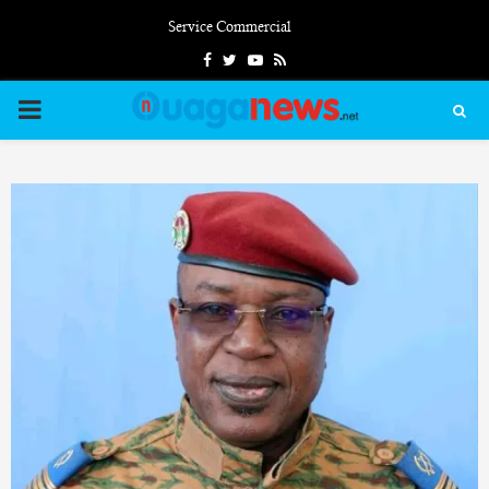
Service Commercial
Facebook
Twitter
Youtube
Rss
PRIMARY
MENU