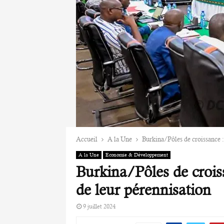
Accueil
A la Une
Burkina/Pôles de croissance : 
A la Une
Economie & Développement
Burkina/Pôles de croiss
de leur pérennisation
9 juillet 2024