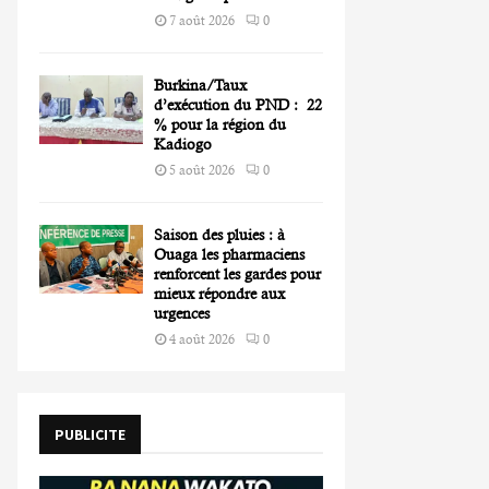
7 août 2026
0
Burkina/Taux
d’exécution du PND : 22
% pour la région du
Kadiogo
5 août 2026
0
Saison des pluies : à
Ouaga les pharmaciens
renforcent les gardes pour
mieux répondre aux
urgences
4 août 2026
0
PUBLICITE