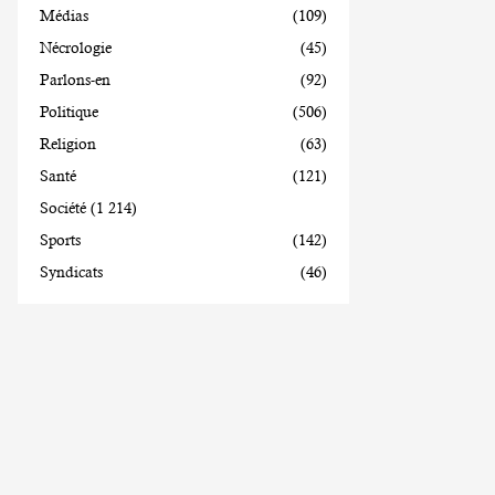
Médias
(109)
Nécrologie
(45)
Parlons-en
(92)
Politique
(506)
Religion
(63)
Santé
(121)
Société
(1 214)
Sports
(142)
Syndicats
(46)