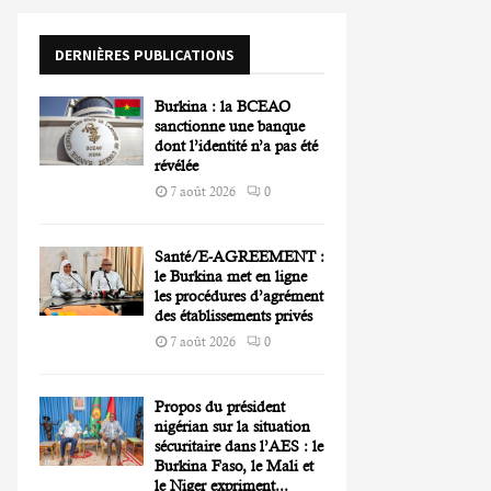
o
r
R
DERNIÈRES PUBLICATIONS
:
C
Burkina : la BCEAO
H
sanctionne une banque
dont l’identité n’a pas été
révélée
7 août 2026
0
Santé/E-AGREEMENT :
le Burkina met en ligne
les procédures d’agrément
des établissements privés
7 août 2026
0
Propos du président
nigérian sur la situation
sécuritaire dans l’AES : le
Burkina Faso, le Mali et
le Niger expriment...