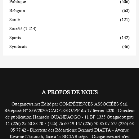
Politique
(506)
Religion
(63)
Santé
(121)
Société
(1 214)
Sports
(142)
Syndicats
(46)
A PROPOS DE NOUS
Ouaganews.net Édité par COMPÉTENCES ASSOCIÉES Sarl
Récépissé N° 839/2020/CAO/TGIO/PF du 17 février 2020 - Directeur
de publication Hamado OUANDAOGO - 11 BP 1335 Ouagadougou
11 (226) 25 50 88 70 / (226) 76 60 19 14/ (226) 70 85 07 57/ (226) 68
05 77 42 - Directeur des Rédactions: Bernard DIATTA - Avenue
Kwame Nkrumah, face à la BICIAB siège. - Ouaganews.net n’est