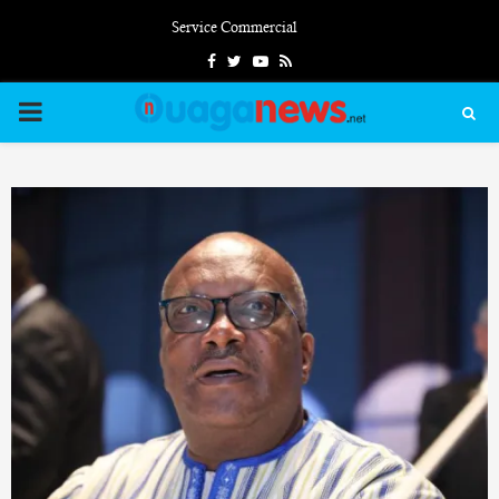
Service Commercial
Facebook
Twitter
Youtube
Rss
PRIMARY
MENU