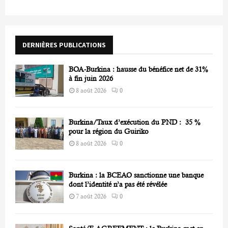
h
f
A
o
r
R
DERNIÈRES PUBLICATIONS
:
C
BOA-Burkina : hausse du bénéfice net de 31%
H
à fin juin 2026
8 août 2026
0
Burkina/Taux d’exécution du PND : 35 %
pour la région du Guiriko
8 août 2026
0
Burkina : la BCEAO sanctionne une banque
dont l’identité n’a pas été révélée
7 août 2026
0