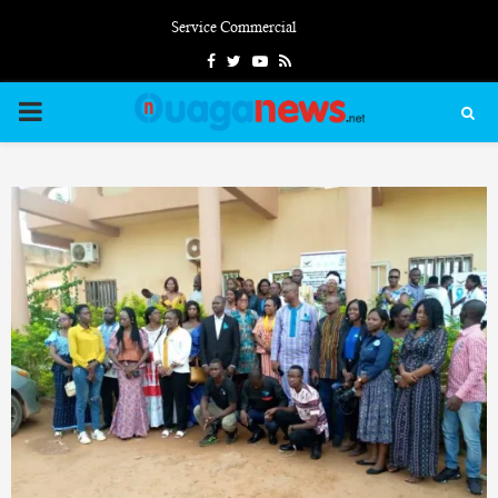
Service Commercial
Facebook
Twitter
Youtube
Rss
PRIMARY
MENU