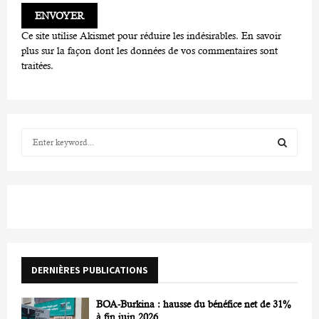
Ce site utilise Akismet pour réduire les indésirables.
En savoir
plus sur la façon dont les données de vos commentaires sont
traitées
.
S
e
a
S
r
c
E
h
f
A
o
r
R
DERNIÈRES PUBLICATIONS
:
C
BOA-Burkina : hausse du bénéfice net de 31%
H
à fin juin 2026