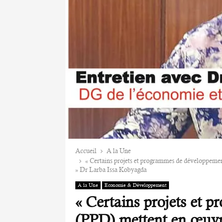
Accueil
A la Une
« Certains projets et programmes de développement
» Dr Larba Issa Kobyagda
A la Une
Economie & Développement
« Certains projets et
(PPD) mettent en œuvre