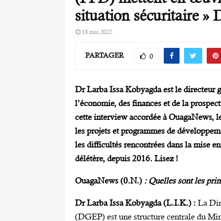
situation sécuritaire 
18 mai 2022
PARTAGER
0
Dr Larba Issa Kobyagda est le directeur g
l’économie, des finances et de la prospec
cette interview accordée à OuagaNews
,
le
les projets et programmes de développem
les difficultés rencontrées dans la mise e
délétère
,
depuis 2016. Lisez !
OuagaNews (0.N.)
: Quelles
sont
les prin
Dr Larba Issa Kobyagda (L.I.K.) :
La Dir
(DGEP) est une structure centrale du Mini