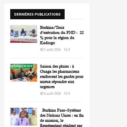
o
r
R
DERNIÈRES PUBLICATIONS
:
C
Burkina/Taux
H
d’exécution du PND : 22
% pour la région du
Kadiogo
5 août 2026
0
Saison des pluies : à
Ouaga les pharmaciens
renforcent les gardes pour
mieux répondre aux
urgences
4 août 2026
0
Burkina Faso–Système
des Nations Unies : en fin
de mission, le
Représentant résident par