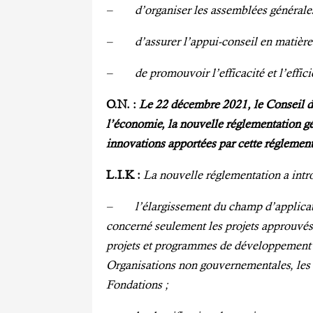
– d’organiser
les assemblées générale
– d’assurer l’appui-
conseil en matièr
– de promouvoir l’efficacité et l’effici
O.N.
:
Le 22 décembre 2021, le Conseil d
l’économie, la nouvelle ré
glementation gé
innovations apportées par cette réglement
L.I.K :
La nouvelle réglementation a intro
– l’élargissement du champ d’
applica
concerné seulement les p
rojets approuvés
projets et programmes de développement i
Organisations non gouvernementales, le
Fondations ;