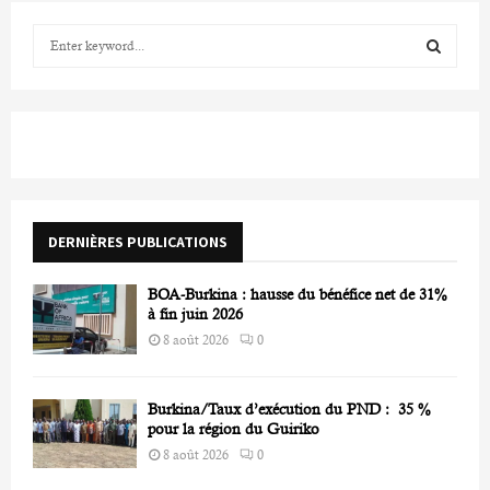
S
e
a
S
r
c
E
h
f
A
o
r
R
DERNIÈRES PUBLICATIONS
:
C
BOA-Burkina : hausse du bénéfice net de 31%
H
à fin juin 2026
8 août 2026
0
Burkina/Taux d’exécution du PND : 35 %
pour la région du Guiriko
8 août 2026
0