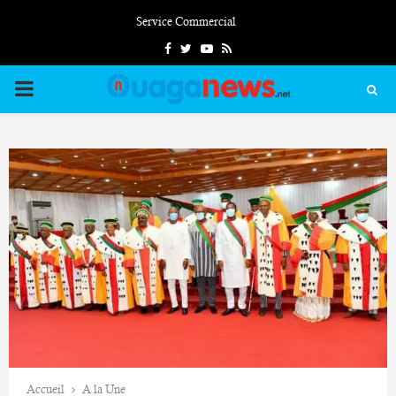
Service Commercial
Facebook
Twitter
Youtube
Rss
PRIMARY
MENU
Accueil
A la Une