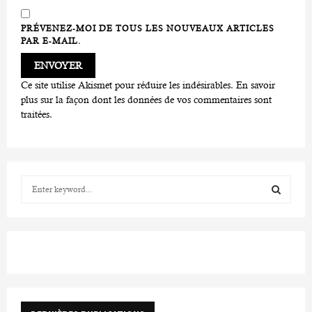
PRÉVENEZ-MOI DE TOUS LES NOUVEAUX ARTICLES
PAR E-MAIL.
Ce site utilise Akismet pour réduire les indésirables.
En savoir
plus sur la façon dont les données de vos commentaires sont
traitées
.
S
e
a
S
r
c
E
h
f
A
o
r
R