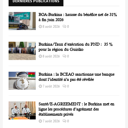
DERNIÈRES PUBLICATIONS
:
C
BOA-Burkina : hausse du bénéfice net de 31%
H
à fin juin 2026
8 août 2026
0
Burkina/Taux d’exécution du PND : 35 %
pour la région du Guiriko
8 août 2026
0
Burkina : la BCEAO sanctionne une banque
dont l’identité n’a pas été révélée
7 août 2026
0
Santé/E-AGREEMENT : le Burkina met en
ligne les procédures d’agrément des
établissements privés
7 août 2026
0