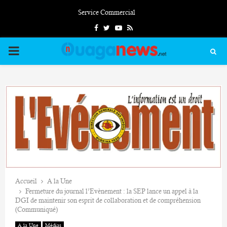
Service Commercial
Facebook
Twitter
Youtube
Rss
PRIMARY
MENU
Accueil
A la Une
Fermeture du journal l’Evènement : la SEP lance un appel à la
DGI de maintenir son esprit de collaboration et de compréhension
(Communiqué)
A la Une
Médias