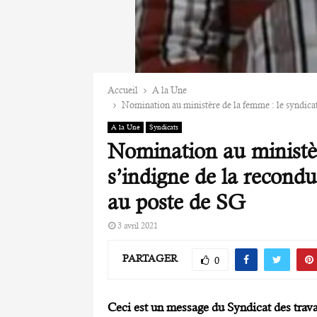
Accueil
A la Une
Nomination au ministère de la femme : le syndica
A la Une
Syndicats
Nomination au ministèr
s’indigne de la recond
au poste de SG
3 avril 2021
PARTAGER
0
Ceci est un message du Syndicat des trava