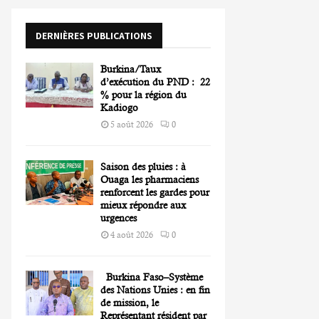
o
r
R
DERNIÈRES PUBLICATIONS
:
C
Burkina/Taux
H
d’exécution du PND : 22
% pour la région du
Kadiogo
5 août 2026
0
Saison des pluies : à
Ouaga les pharmaciens
renforcent les gardes pour
mieux répondre aux
urgences
4 août 2026
0
Burkina Faso–Système
des Nations Unies : en fin
de mission, le
Représentant résident par