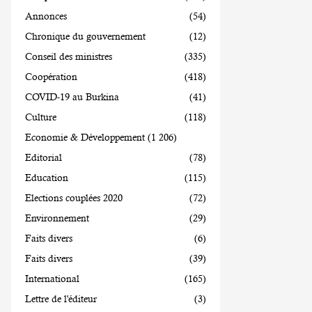
Annonces
(54)
Chronique du gouvernement
(12)
Conseil des ministres
(335)
Coopération
(418)
COVID-19 au Burkina
(41)
Culture
(118)
Economie & Développement
(1 206)
Editorial
(78)
Education
(115)
Elections couplées 2020
(72)
Environnement
(29)
Faits divers
(6)
Faits divers
(39)
International
(165)
Lettre de l'éditeur
(3)