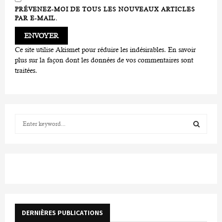
PRÉVENEZ-MOI DE TOUS LES NOUVEAUX ARTICLES
PAR E-MAIL.
Ce site utilise Akismet pour réduire les indésirables.
En savoir
plus sur la façon dont les données de vos commentaires sont
traitées
.
S
e
a
S
r
c
E
h
f
A
o
r
R
DERNIÈRES PUBLICATIONS
: