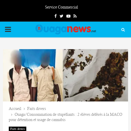
Service Commercial
Facebook
Twitter
Youtube
Rss
PRIMARY
MENU
Accueil
Faits divers
Ouaga/Consommation de stupéfiants : 2 élèves déférés à la MACO
pour détention et usage de cannabis
Faits divers