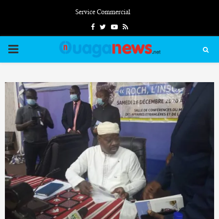
Service Commercial
Facebook
Twitter
Youtube
Rss
PRIMARY
MENU