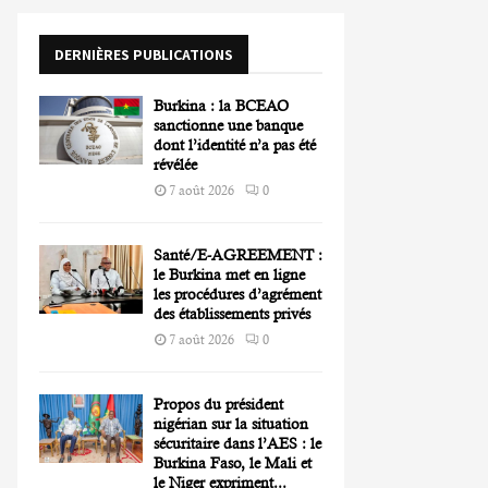
o
r
R
DERNIÈRES PUBLICATIONS
:
C
Burkina : la BCEAO
H
sanctionne une banque
dont l’identité n’a pas été
révélée
7 août 2026
0
Santé/E-AGREEMENT :
le Burkina met en ligne
les procédures d’agrément
des établissements privés
7 août 2026
0
Propos du président
nigérian sur la situation
sécuritaire dans l’AES : le
Burkina Faso, le Mali et
le Niger expriment...