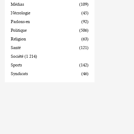
Médias
(109)
Nécrologie
(45)
Parlons-en
(92)
Politique
(506)
Religion
(63)
Santé
(121)
Société
(1 214)
Sports
(142)
Syndicats
(46)