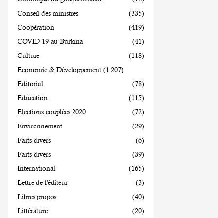
Conseil des ministres
(335)
Coopération
(419)
COVID-19 au Burkina
(41)
Culture
(118)
Economie & Développement
(1 207)
Editorial
(78)
Education
(115)
Elections couplées 2020
(72)
Environnement
(29)
Faits divers
(6)
Faits divers
(39)
International
(165)
Lettre de l'éditeur
(3)
Libres propos
(40)
Littérature
(20)