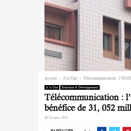
Accueil
A la Une
Télécommunication : l’ONATE
A la Une
Economie & Développement
Télécommunication : 
bénéfice de 31, 052 mi
24 mars 2021