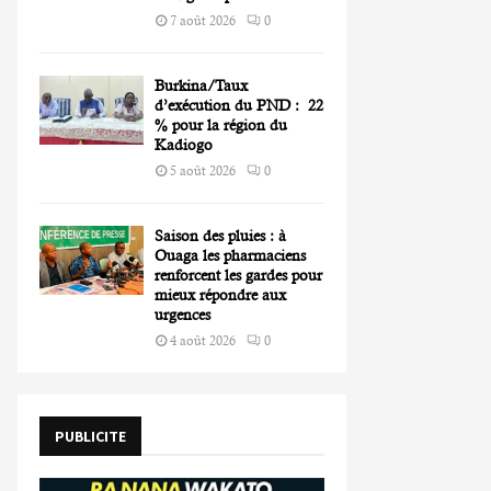
7 août 2026
0
Burkina/Taux
d’exécution du PND : 22
% pour la région du
Kadiogo
5 août 2026
0
Saison des pluies : à
Ouaga les pharmaciens
renforcent les gardes pour
mieux répondre aux
urgences
4 août 2026
0
PUBLICITE