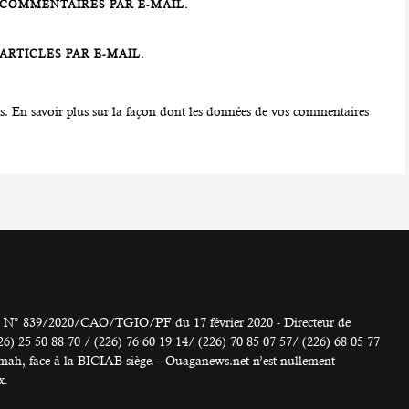
COMMENTAIRES PAR E-MAIL.
RTICLES PAR E-MAIL.
es.
En savoir plus sur la façon dont les données de vos commentaires
° 839/2020/CAO/TGIO/PF du 17 février 2020 - Directeur de
 50 88 70 / (226) 76 60 19 14/ (226) 70 85 07 57/ (226) 68 05 77
h, face à la BICIAB siège. - Ouaganews.net n’est nullement
x.