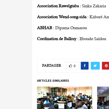
Association Rawelgtaba
: Sinka Zakaria
Association Wend-song-sida
: Kaboré A
ABHAB
: Dipama Oumarou
Cordination de Balkuy
: Ilboudo Saïdou
PARTAGER
0
ARTICLES SIMILAIRES