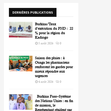
o
r
R
DERNIÈRES PUBLICATIONS
:
C
Burkina/Taux
H
d’exécution du PND : 22
% pour la région du
Kadiogo
5 août 2026
0
Saison des pluies : à
Ouaga les pharmaciens
renforcent les gardes pour
mieux répondre aux
urgences
4 août 2026
0
Burkina Faso–Système
des Nations Unies : en fin
de mission, le
Représentant résident par