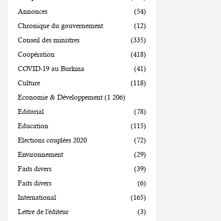
Annonces
(54)
Chronique du gouvernement
(12)
Conseil des ministres
(335)
Coopération
(418)
COVID-19 au Burkina
(41)
Culture
(118)
Economie & Développement
(1 206)
Editorial
(78)
Education
(115)
Elections couplées 2020
(72)
Environnement
(29)
Faits divers
(39)
Faits divers
(6)
International
(165)
Lettre de l'éditeur
(3)