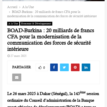
Accueil
A la Une
BOAD-Burkina : 20 milliards de francs CFA pour la
modernisation de la communication des forces de sécurité intérieure
A la Une
Economie & Développement
BOAD-Burkina : 20 milliards de francs
CFA pour la modernisation de la
communication des forces de sécurité
intérieure
27 mars 2025
PARTAGER
0
ème
Le 26 mars 2025 à Dakar (Sénégal), la 145
session
ordinaire du Conseil d’administration de la Banque
ouest-africaine de développement (BOAD) a tenu sa