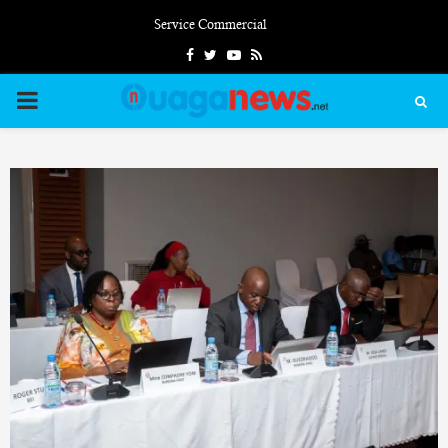
Service Commercial
Facebook
Twitter
Youtube
Rss
PRIMARY
MENU