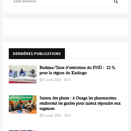
e
a
S
r
c
E
h
f
A
o
r
R
DERNIÈRES PUBLICATIONS
:
C
Burkina/Taux d’exécution du PND : 22 %
H
pour la région du Kadiogo
5 août 2026
0
Saison des pluies : à Ouaga les pharmaciens
renforcent les gardes pour mieux répondre aux
urgences
4 août 2026
0