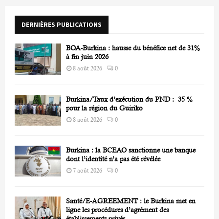
o
r
R
DERNIÈRES PUBLICATIONS
:
C
BOA-Burkina : hausse du bénéfice net de 31%
H
à fin juin 2026
8 août 2026
0
Burkina/Taux d’exécution du PND : 35 %
pour la région du Guiriko
8 août 2026
0
Burkina : la BCEAO sanctionne une banque
dont l’identité n’a pas été révélée
7 août 2026
0
Santé/E-AGREEMENT : le Burkina met en
ligne les procédures d’agrément des
établissements privés