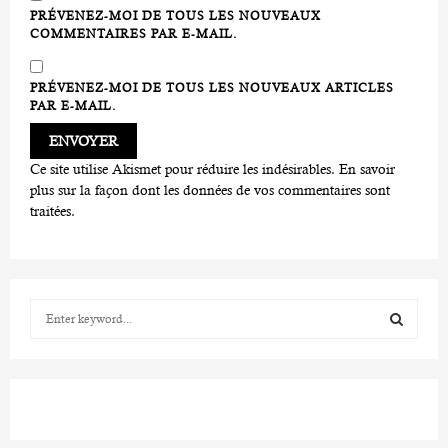
PRÉVENEZ-MOI DE TOUS LES NOUVEAUX
COMMENTAIRES PAR E-MAIL.
PRÉVENEZ-MOI DE TOUS LES NOUVEAUX ARTICLES
PAR E-MAIL.
Ce site utilise Akismet pour réduire les indésirables.
En savoir
plus sur la façon dont les données de vos commentaires sont
traitées
.
S
e
a
S
r
c
E
h
f
A