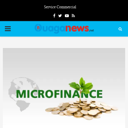
Service Commercial
Facebook
Twitter
Youtube
Rss
PRIMARY
MENU