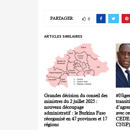
PARTAGER
0
ARTICLES SIMILAIRES
Grandes décision du conseil des
#Niger
ministres du 2 juillet 2025 :
transit
nouveau découpage
d’agres
administratif : le Burkina Faso
avec ce
réorganisé en 47 provinces et 17
CEDEA
régions
CNSP)