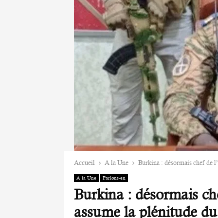
Accueil
A la Une
Burkina : désormais chef de l
A la Une
Parlons-en
Burkina : désormais che
assume la plénitude du