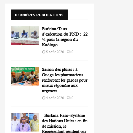
o
r
R
DERNIÈRES PUBLICATIONS
:
C
Burkina/Taux
H
d’exécution du PND : 22
% pour la région du
Kadiogo
5 août 2026
0
Saison des pluies : à
Ouaga les pharmaciens
renforcent les gardes pour
mieux répondre aux
urgences
4 août 2026
0
Burkina Faso–Système
des Nations Unies : en fin
de mission, le
Représentant résident par