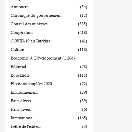
Annonces
(54)
Chronique du gouvernement
(12)
Conseil des ministres
(335)
Coopération
(418)
COVID-19 au Burkina
(41)
Culture
(118)
Economie & Développement
(1 206)
Editorial
(78)
Education
(115)
Elections couplées 2020
(72)
Environnement
(29)
Faits divers
(39)
Faits divers
(6)
International
(165)
Lettre de l'éditeur
(3)