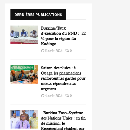
o
r
R
DERNIÈRES PUBLICATIONS
:
C
Burkina/Taux
H
d’exécution du PND : 22
% pour la région du
Kadiogo
5 août 2026
0
Saison des pluies : à
Ouaga les pharmaciens
renforcent les gardes pour
mieux répondre aux
urgences
4 août 2026
0
Burkina Faso–Système
des Nations Unies : en fin
de mission, le
Représentant résident par