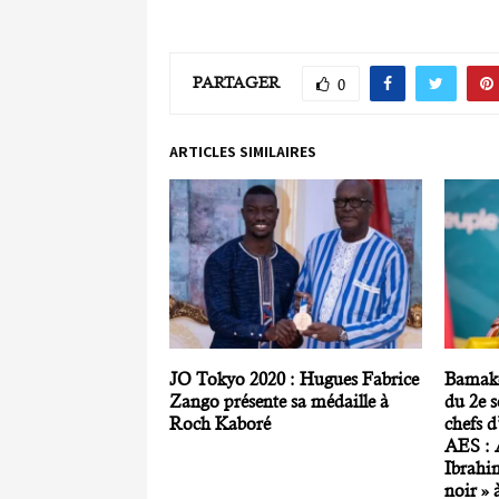
PARTAGER
0
ARTICLES SIMILAIRES
JO Tokyo 2020 : Hugues Fabrice
Bamako
Zango présente sa médaille à
du 2e 
Roch Kaboré
chefs d
AES : 
Ibrahim
noir » 