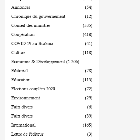
Annonces
(54)
Chronique du gouvernement
(12)
Conseil des ministres
(335)
Coopération
(418)
COVID-19 au Burkina
(41)
Culture
(118)
Economie & Développement
(1 206)
Editorial
(78)
Education
(115)
Elections couplées 2020
(72)
Environnement
(29)
Faits divers
(6)
Faits divers
(39)
International
(165)
Lettre de l'éditeur
(3)