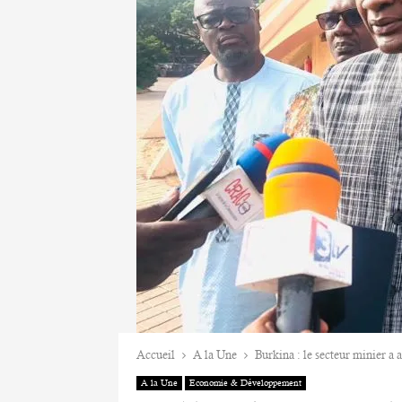
Accueil
A la Une
Burkina : le secteur minier a 
A la Une
Economie & Développement