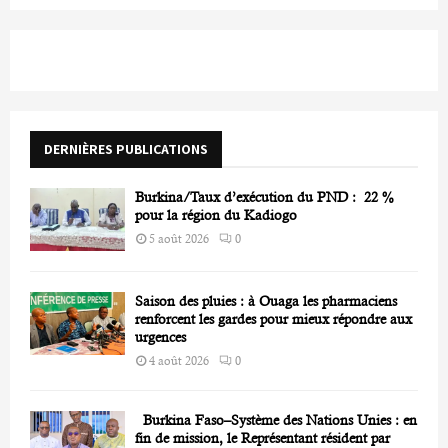
a
S
r
c
E
h
f
A
o
r
R
DERNIÈRES PUBLICATIONS
:
C
Burkina/Taux d’exécution du PND : 22 %
H
pour la région du Kadiogo
5 août 2026
0
Saison des pluies : à Ouaga les pharmaciens
renforcent les gardes pour mieux répondre aux
urgences
4 août 2026
0
Burkina Faso–Système des Nations Unies : en
fin de mission, le Représentant résident par