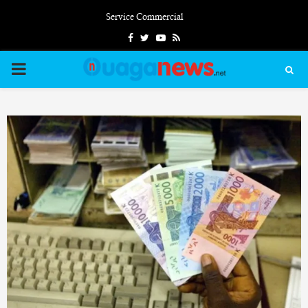
Service Commercial
Facebook
Twitter
Youtube
Rss
PRIMARY
MENU