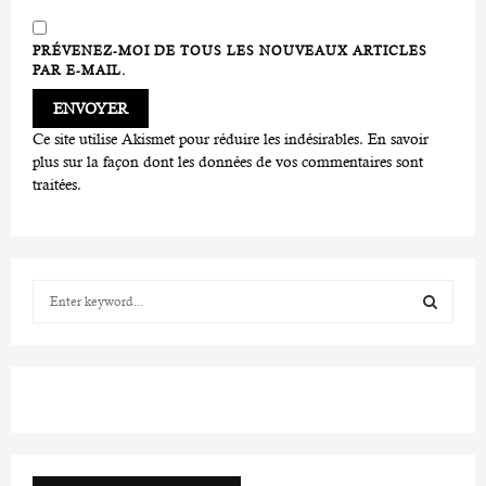
PRÉVENEZ-MOI DE TOUS LES NOUVEAUX ARTICLES
PAR E-MAIL.
Ce site utilise Akismet pour réduire les indésirables.
En savoir
plus sur la façon dont les données de vos commentaires sont
traitées
.
S
e
a
S
r
c
E
h
f
A
o
r
R