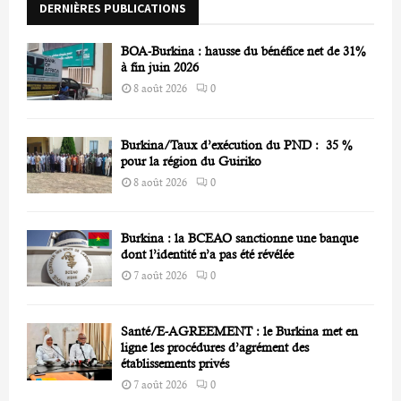
DERNIÈRES PUBLICATIONS
:
C
BOA-Burkina : hausse du bénéfice net de 31%
H
à fin juin 2026
8 août 2026
0
Burkina/Taux d’exécution du PND : 35 %
pour la région du Guiriko
8 août 2026
0
Burkina : la BCEAO sanctionne une banque
dont l’identité n’a pas été révélée
7 août 2026
0
Santé/E-AGREEMENT : le Burkina met en
ligne les procédures d’agrément des
établissements privés
7 août 2026
0