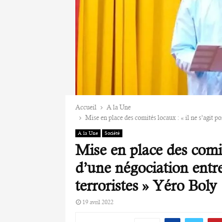
Accueil
A la Une
Mise en place des comités locaux : « il ne s’agit p
A la Une
Société
Mise en place des comité
d’une négociation entr
terroristes » Yéro Boly
19 avril 2022