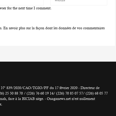
wser for the next time I comment.
es.
En savoir plus sur la façon dont les données de vos commentaires
° 839/2020/CAO/TGIO/PF du 17 février 2020 - Directeur de
 50 88 70 / (226) 76 60 19 14/ (226) 70 85 07 57/ (226) 68 05 77
h, face à la BICIAB siège. - Ouaganews.net n’est nullement
x.