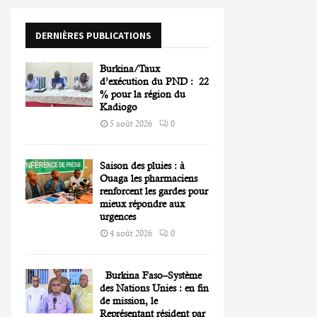
o
r
R
DERNIÈRES PUBLICATIONS
:
C
Burkina/Taux
H
d’exécution du PND : 22
% pour la région du
Kadiogo
5 août 2026
0
Saison des pluies : à
Ouaga les pharmaciens
renforcent les gardes pour
mieux répondre aux
urgences
4 août 2026
0
Burkina Faso–Système
des Nations Unies : en fin
de mission, le
Représentant résident par